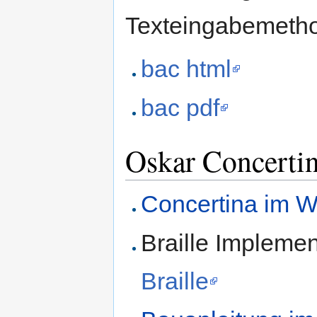
Texteingabemeth
bac html
bac pdf
Oskar Concerti
Concertina im W
Braille Impleme
Braille