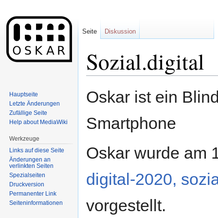
Seite
Diskussion
Sozial.digital
Wechseln zu:
Navigation
,
Suche
Oskar ist ein Blin
Hauptseite
Letzte Änderungen
Zufällige Seite
Smartphone
Help about MediaWiki
Werkzeuge
Oskar wurde am 
Links auf diese Seite
Änderungen an
verlinkten Seiten
digital-2020, sozi
Spezialseiten
Druckversion
Permanenter Link
vorgestellt.
Seiten­informationen