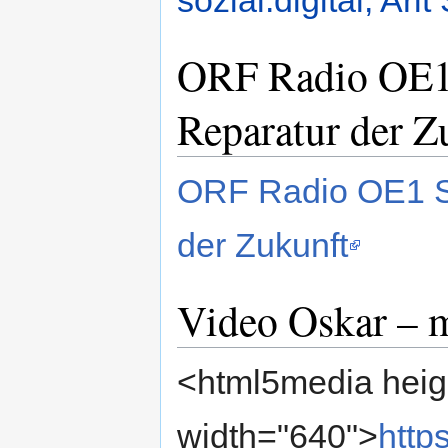
ORF Radio OE1 
Reparatur der Z
ORF Radio OE1 S
der Zukunft
Video Oskar – m
<html5media heig
width="640">
http