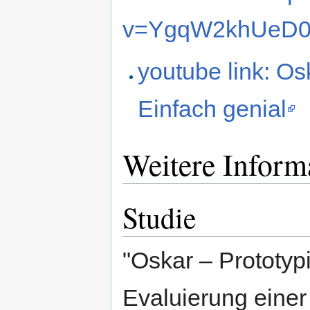
v=YgqW2khUeD
youtube link: O
Einfach genial
Weitere Inform
Studie
"Oskar – Prototy
Evaluierung einer 