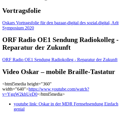
Vortragsfolie
Oskars Vortragsfolie für den bazaar-digital des sozial.digital, Arlt
Symposium 2020
ORF Radio OE1 Sendung Radiokolleg -
Reparatur der Zukunft
ORF Radio OE1 Sendung Radiokolleg - Reparatur der Zukunft
Video Oskar – mobile Braille-Tastatur
<html5media height="360"
width="640">
https://www.youtube.com/watch?
v=YgqW2khUeD0
</html5media>
youtube link: Oskar in der MDR Fernsehsendung Einfach
genial