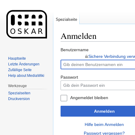
Spezialseite
Anmelden
Wechseln zu:
Navigation
,
Suche
Benutzername
Sichere Verbindung ve
Hauptseite
Letzte Änderungen
Zufällige Seite
Help about MediaWiki
Passwort
Werkzeuge
Spezialseiten
Angemeldet bleiben
Druckversion
Anmelden
Hilfe beim Anmelden
Passwort vergessen?